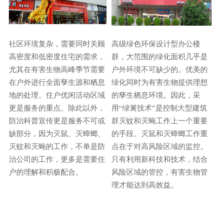
社区环境复杂，需要同时关顾
高级绿色环保设计型办公楼
高密度和低密度住宅的需求，
群，大范围的绿化面积几乎是
尤其在有害生物高峰季节需要
户外环境不可缺少的。优美的
在户外进行全面孳生源和栖息
绿化同时为有害生物提供理想
地的处理。住户优闲活动区域
的孳生栖息环境。因此，采
更是服务的重点。除此以外，
用“绿篱技术”是控制大型建筑
防治科普宣传更是服务不可或
群灭蚊和灭蝇工作上一个重要
缺部分，因为灭鼠、灭蟑螂、
的手段。灭鼠和灭蟑螂工作重
灭蚊和灭蝇的工作，不单是防
点在于对高风险区域的监控。
治公司的工作，更多是需要住
只有利用新科技和技术，结合
户的理解和积极配合。
风险区域的管控，有害生物管
理才能达到高效益。